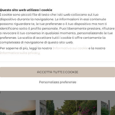
Questo sito web utilizza i cookie
I cookie sono piccoli file di testo che i siti web collocano sul tuo
dispositivo durante la navigazione. Le informazioni in essi contenute
possono riguardare te, le tue preferenze o il tuo dispositivo ma non ti
identificano sotto il profilo personale. Puoi liberamente prestare, rifiutare
o revocare il tuo consenso in qualsiasi momento, personalizzando le tue
preferenze. La scelta di accettare tutti i cookie ti offre certamente la
completezza di navigazione di questo sito web.
Per saperne di più, leggi la nostra
Informativa sui cookie
e la nostra
TTI
PHOTO WEDDING
WEDDING STORY
FOTO STUDI
Informativa sulla privacy
ACCETTA TUTTI I COOKIE
g story
Personalizza preferenze
i