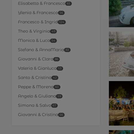
Elisabetta & Francesco
83
Ylenia & Francesco
56
Francesco & Ingrid
124
Theo & Virginia
49
Monica & Luca
54
Stefano & AnnaMaria
83
Giovanni & Clara
86
Valeria & Gianluca
53
Santo & Cristina
42
Peppe & Morena
60
Angelo & Giuliana
59
Simona & Salvo
67
Giovanni & Cristina
66