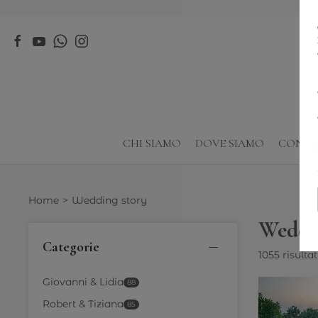
CHI SIAMO
DOVE SIAMO
CONTA
Home
Wedding story
Weddin
Categorie
1055 risultat
Giovanni & Lidia
88
Robert & Tiziana
85