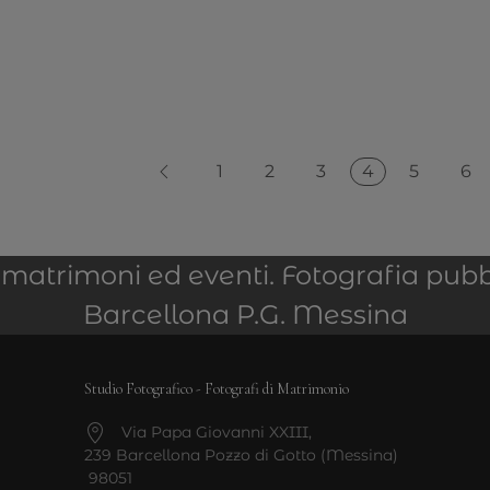
4
1
2
3
5
6
er matrimoni ed eventi. Fotografia pubb
Barcellona P.G. Messina
Studio Fotografico - Fotografi di Matrimonio
Via Papa Giovanni XXIII,
239 Barcellona Pozzo di Gotto (Messina)
98051