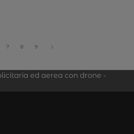
7
8
9
licitaria ed aerea con drone -