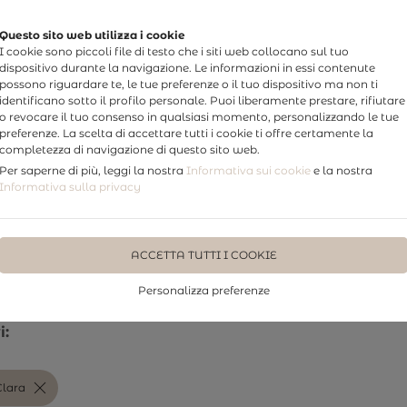
Questo sito web utilizza i cookie
I cookie sono piccoli file di testo che i siti web collocano sul tuo
dispositivo durante la navigazione. Le informazioni in essi contenute
possono riguardare te, le tue preferenze o il tuo dispositivo ma non ti
identificano sotto il profilo personale. Puoi liberamente prestare, rifiutare
o revocare il tuo consenso in qualsiasi momento, personalizzando le tue
preferenze. La scelta di accettare tutti i cookie ti offre certamente la
completezza di navigazione di questo sito web.
Per saperne di più, leggi la nostra
Informativa sui cookie
e la nostra
TTI
PHOTO WEDDING
WEDDING STORY
FOTO STUDI
Informativa sulla privacy
ACCETTA TUTTI I COOKIE
ni & Clara
Personalizza preferenze
i:
Clara