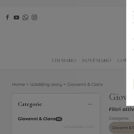
CHI SIAMO
DOVE SIAMO
CONTA
Home
Wedding story
Giovanni & Clara
Giovan
Categorie
Filtri attiv
Giovanni & Clara
Categoria:
86
Visualizza tutti
Giovanni & 