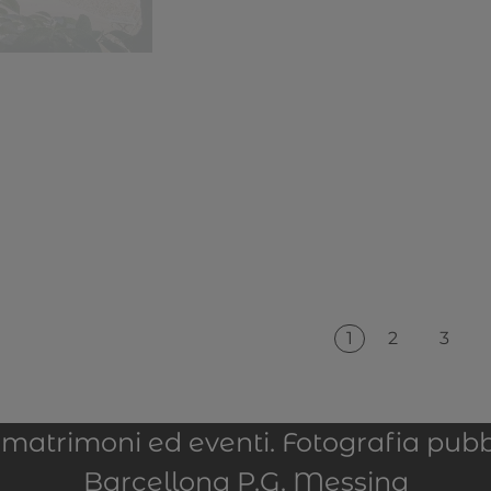
1
2
3
er matrimoni ed eventi. Fotografia pubb
Barcellona P.G. Messina