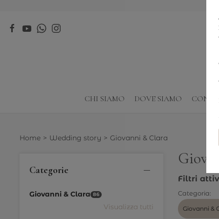
CHI SIAMO
DOVE SIAMO
CONTA
Home
Wedding story
Giovanni & Clara
Giovan
Categorie
Filtri attiv
Giovanni & Clara
Categoria:
86
Visualizza tutti
Giovanni & 