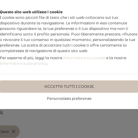
Questo sito web utilizza i cookie
I cookie sono piccoli file di testo che i siti web collocano sul tuo
dispositivo durante la navigazione. Le informazioni in essi contenute
possono riguardare te, le tue preferenze o il tuo dispositivo ma non ti
identificano sotto il profilo personale. Puoi liberamente prestare, rifiutare
o revocare il tuo consenso in qualsiasi momento, personalizzando le tue
preferenze. La scelta di accettare tutti i cookie ti offre certamente la
completezza di navigazione di questo sito web.
Per saperne di più, leggi la nostra
Informativa sui cookie
e la nostra
TTI
PHOTO WEDDING
WEDDING STORY
FOTO STUDI
Informativa sulla privacy
ACCETTA TUTTI I COOKIE
ni & Clara
Personalizza preferenze
i:
Clara