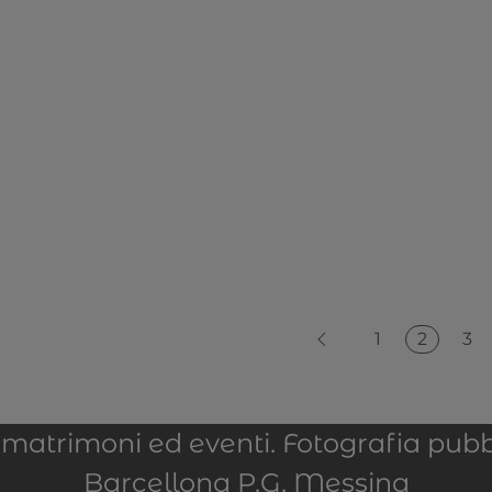
2
1
3
er matrimoni ed eventi. Fotografia pubb
Barcellona P.G. Messina