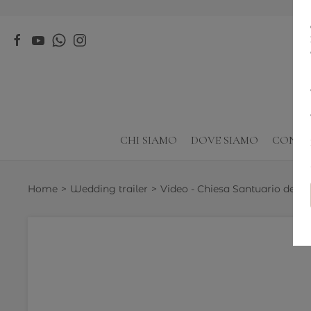
CHI SIAMO
DOVE SIAMO
CONTA
Home
Wedding trailer
Video - Chiesa Santuario del Tin