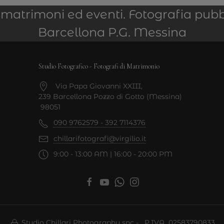
er matrimoni ed eventi. Fotografia pubb
Barcellona P.G. Messina
Studio Fotografico - Fotografi di Matrimonio
Via Papa Giovanni XXIII,
239 Barcellona Pozzo di Gotto (Messina)
98051
090 9762579 - 392 7114376
chillarifotografi@virgilio.it
9:00 - 13:00 AM | 16:00 - 20:00 PM
Studio Chillari Photography snc - P.IVA 02583790833