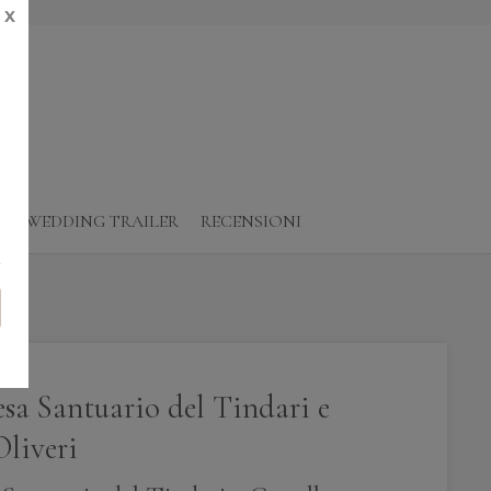
X
O
WEDDING TRAILER
RECENSIONI
sa Santuario del Tindari e
Oliveri