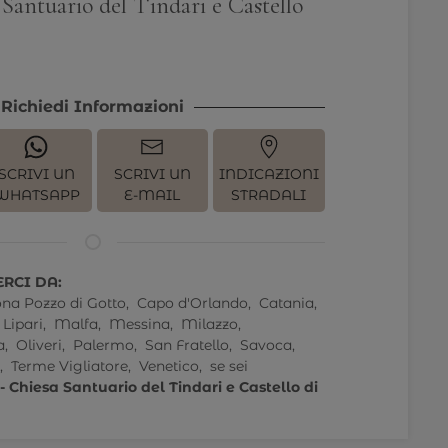
 Santuario del Tindari e Castello
Richiedi Informazioni
SCRIVI UN
SCRIVI UN
INDICAZIONI
WHATSAPP
E-MAIL
STRADALI
RCI DA:
ona Pozzo di Gotto,
Capo d'Orlando,
Catania,
Lipari,
Malfa,
Messina,
Milazzo,
a,
Oliveri,
Palermo,
San Fratello,
Savoca,
,
Terme Vigliatore,
Venetico,
se sei
- Chiesa Santuario del Tindari e Castello di