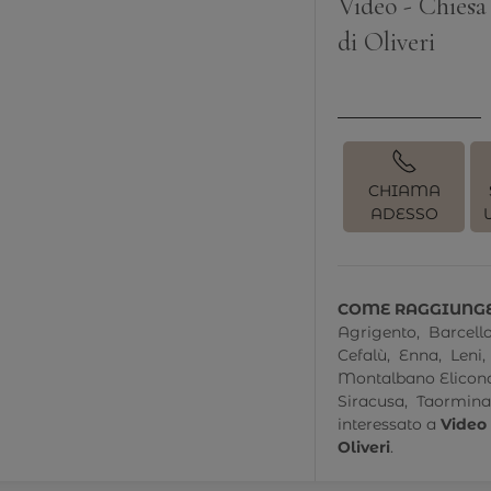
Video - Chiesa
di Oliveri
CHIAMA
ADESSO
COME RAGGIUNGE
Agrigento,
Barcell
Cefalù,
Enna,
Leni,
Montalbano Elicon
Siracusa,
Taormina
interessato a
Video 
Oliveri
.