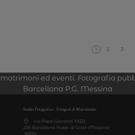
1
2
3
er matrimoni ed eventi. Fotografia pubb
Barcellona P.G. Messina
Studio Fotografico - Fotografi di Matrimonio
Via Papa Giovanni XXIII,
239 Barcellona Pozzo di Gotto (Messina)
98051