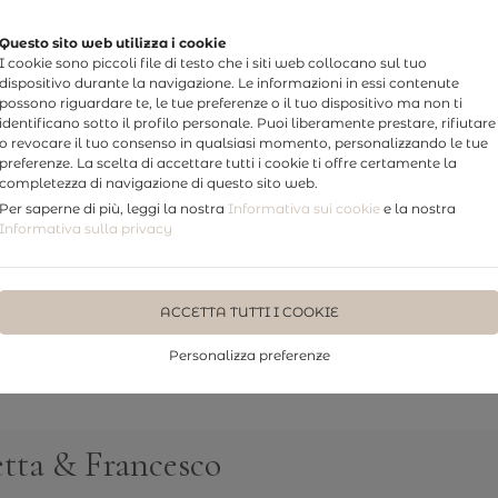
Questo sito web utilizza i cookie
I cookie sono piccoli file di testo che i siti web collocano sul tuo
dispositivo durante la navigazione. Le informazioni in essi contenute
possono riguardare te, le tue preferenze o il tuo dispositivo ma non ti
identificano sotto il profilo personale. Puoi liberamente prestare, rifiutare
o revocare il tuo consenso in qualsiasi momento, personalizzando le tue
preferenze. La scelta di accettare tutti i cookie ti offre certamente la
completezza di navigazione di questo sito web.
Per saperne di più, leggi la nostra
Informativa sui cookie
e la nostra
TTI
PHOTO WEDDING
WEDDING STORY
FOTO STUDI
Informativa sulla privacy
ACCETTA TUTTI I COOKIE
Personalizza preferenze
limonaia Acireale
etta & Francesco