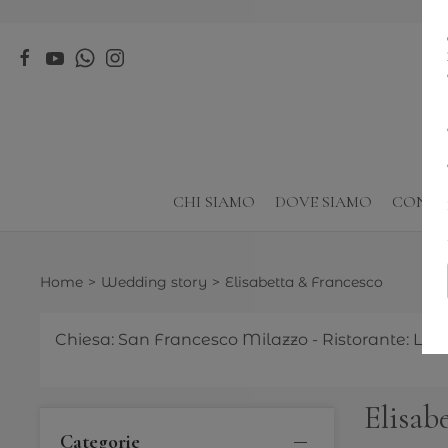
CHI SIAMO
DOVE SIAMO
CONTA
Home
Wedding story
Elisabetta & Francesco
Chiesa: San Francesco Milazzo - Ristorante: La 
Elisab
Categorie