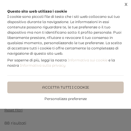
X
Questo sito web utilizza i cookie
I cookie sono piccoli file di testo che i siti web collocano sul tuo
dispositivo durante la navigazione. Le informazioni in essi
contenute possono riguardare te, le tue preferenze o il tuo
dispositivo ma non ti identificano sotto il profilo personale. Puoi
liberamente prestare, rifiutare o revocare il tuo consenso in
Home
Wedding story
Giovanni & Lidia
qualsiasi momento, personalizzando le tue preferenze. La scelta
di accettare tutti i cookie ti offre certamente la completezza di
FILTRA
navigazione di questo sito web.
Per saperne di più, leggi la nostra
Informativa sui cookie
e la
nostra
Informativa sulla privacy
Giovanni & Lidia
Filtri attivi:
ACCETTA TUTTI I COOKIE
Categoria:
Giovanni & Lidia
Personalizza preferenze
Reset filtri
88 risultati